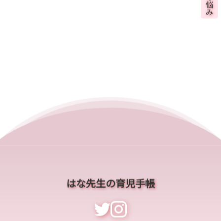
悩
み
はな先生の育児手帳